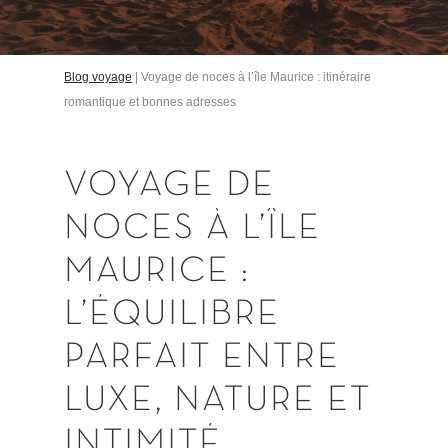
Blog voyage
|
Voyage de noces à l’île Maurice : itinéraire
romantique et bonnes adresses
VOYAGE
DE
NOCES
À
L’ÎLE
MAURICE
:
L’ÉQUILIBRE
PARFAIT
ENTRE
LUXE,
NATURE
ET
INTIMITÉ