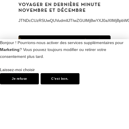
VOYAGER EN DERNIÈRE MINUTE
NOVEMBRE ET DÉCEMBRE
JTNDcCUzRSUwQUVu
Bonjour ! Pourrions-nous activer des services supplémentaires pour
Marketing
? Vous pouvez toujours modifier ou retirer votre
consentement plus tard.
Laissez-moi choisir
Je refuse
C'est bon.
CROISIÈRE DANUBE – DÉCOUVREZ
LES MARCHÉS DE NOËL AVEC
RIVAGES DU MONDE
Noël est la période la plus attendue de l’année