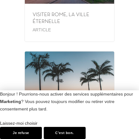
VISITER ROME, LA VILLE
ÉTERNELLE
ARTICLE
Bonjour ! Pourrions-nous activer des services supplémentaires pour
Marketing
? Vous pouvez toujours modifier ou retirer votre
consentement plus tard.
VOYAGE À MIAMI : QU’EST-CE
Laissez-moi choisir
QUE LA MAGIC CITY VOUS
Je refuse
C'est bon.
RÉSERVE ?