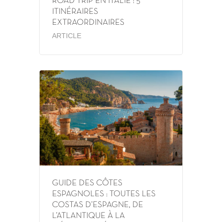
ROAD TRIP EN ITALIE : 5
ITINÉRAIRES
EXTRAORDINAIRES
ARTICLE
GUIDE DES CÔTES
ESPAGNOLES : TOUTES LES
COSTAS D’ESPAGNE, DE
L’ATLANTIQUE À LA