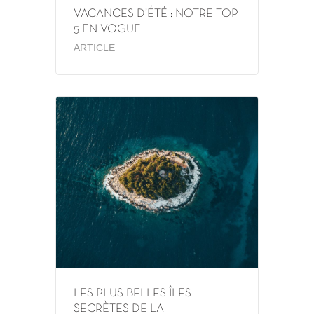
VACANCES D’ÉTÉ : NOTRE TOP
5 EN VOGUE
ARTICLE
LES PLUS BELLES ÎLES
SECRÈTES DE LA